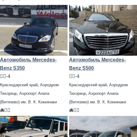
Автомобиль Mercedes-
Автомобиль Mercedes-
Benz S350
Benz S500
🧍‍♂️-4
🧍‍♂️-4
,
,
Краснодарский край
Аэродром
Краснодарский край
Аэродром
,
,
Тихорецк
Аэропорт Анапа
Тихорецк
Аэропорт Анапа
(Витязево) им. В. К. Коккинаки
(Витязево) им. В. К. Коккинаки
🚘👨‍✈
🚘👨‍✈