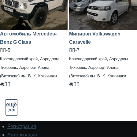
Автомобиль Mercedes-
Минивэн Volkswagen
Benz G Class
Caravelle
🧍‍♂️-5
🧍‍♂️-7
,
,
Краснодарский край
Аэродром
Краснодарский край
Аэродром
,
,
Тихорецк
Аэропорт Анапа
Тихорецк
Аэропорт Анапа
(Витязево) им. В. К. Коккинаки
(Витязево) им. В. К. Коккинаки
🚘👨‍✈
🚘👨‍✈
ещё
>>
Регистрация
Подвал
Авторизация