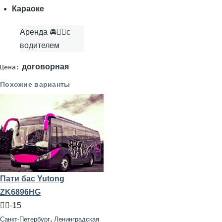
Караоке
Аренда 🚘👨‍✈с
водителем
договорная
Цена:
Похожие варианты
Пати бас Yutong
ZK6896HG
🧍‍♂️-15
,
Санкт-Петербург
Ленинградская