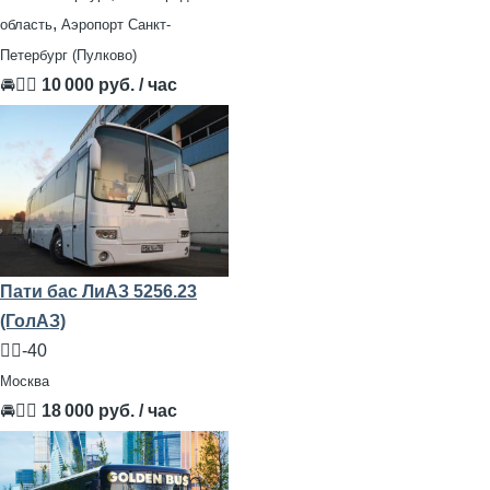
,
область
Аэропорт Санкт-
Петербург (Пулково)
🚘👨‍✈
10 000 руб. / час
Пати бас ЛиАЗ 5256.23
(ГолАЗ)
🧍‍♂️-40
Москва
🚘👨‍✈
18 000 руб. / час