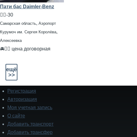
Пати бас Daimler-Benz
🧍‍♂️-30
,
Самарская область
Аэропорт
,
Курумоч им. Сергея Королёва
Алексеевка
🚘👨‍✈ цена договорная
ещё
>>
Регистрация
Подвал
Авторизация
Моя учетная запись
О сайте
Добавить транспорт
Добавить трансфер