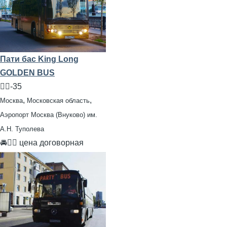
Пати бас King Long
GOLDEN BUS
🧍‍♂️-35
,
,
Москва
Московская область
Аэропорт Москва (Внуково) им.
А.Н. Туполева
🚘👨‍✈ цена договорная