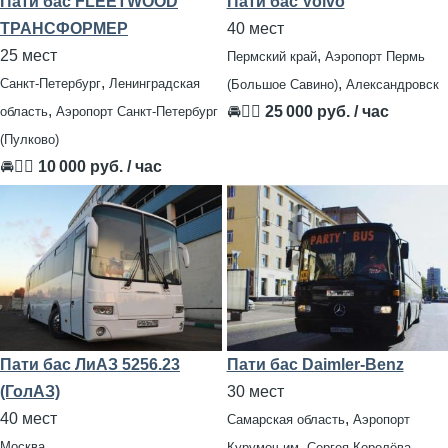
Пати бас FLEETWOOD
Пати бас Volvo
ТРАНСФОРМЕР
40 мест
25 мест
,
Пермский край
Аэропорт Пермь
,
,
Санкт-Петербург
Ленинградская
(Большое Савино)
Александровск
,
🚘👨‍✈
25 000 руб. / час
область
Аэропорт Санкт-Петербург
(Пулково)
🚘👨‍✈
10 000 руб. / час
Пати бас ЛиАЗ 5256.23
Пати бас Daimler-Benz
(ГолАЗ)
30 мест
40 мест
,
Самарская область
Аэропорт
,
Москва
Курумоч им. Сергея Королёва