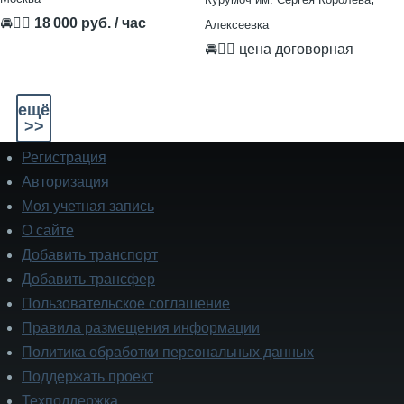
🚘👨‍✈
18 000 руб. / час
Алексеевка
🚘👨‍✈ цена договорная
ещё
>>
Регистрация
Подвал
Авторизация
Моя учетная запись
О сайте
Добавить транспорт
Добавить трансфер
Пользовательское соглашение
Правила размещения информации
Политика обработки персональных данных
Поддержать проект
Техподдержка