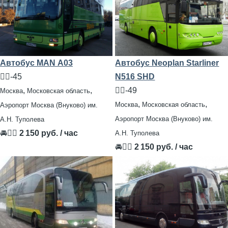
Автобус MAN А03
Автобус Neoplan Starliner
🧍‍♂️-45
N516 SHD
,
,
🧍‍♂️-49
Москва
Московская область
,
,
Москва
Московская область
Аэропорт Москва (Внуково) им.
Аэропорт Москва (Внуково) им.
А.Н. Туполева
🚘👨‍✈
2 150 руб. / час
А.Н. Туполева
🚘👨‍✈
2 150 руб. / час