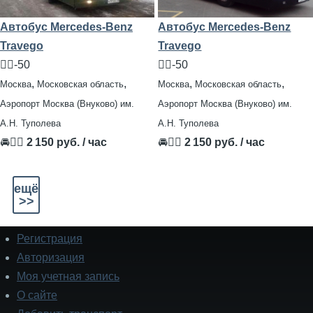
Автобус Mercedes-Benz
Автобус Mercedes-Benz
Travego
Travego
🧍‍♂️-50
🧍‍♂️-50
,
,
,
,
Москва
Московская область
Москва
Московская область
Аэропорт Москва (Внуково) им.
Аэропорт Москва (Внуково) им.
А.Н. Туполева
А.Н. Туполева
🚘👨‍✈
2 150 руб. / час
🚘👨‍✈
2 150 руб. / час
ещё
>>
Регистрация
Подвал
Авторизация
Моя учетная запись
О сайте