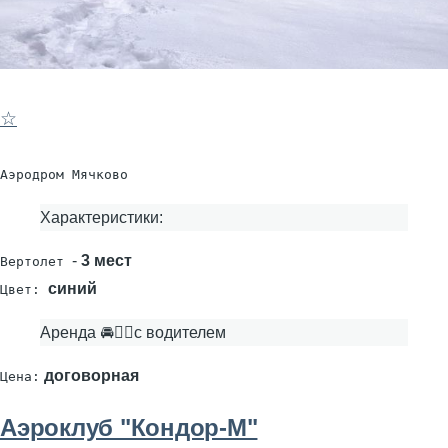
☆
Аэродром Мячково
Характеристики:
-
3 мест
Вертолет
синий
Цвет:
Аренда 🚘👨‍✈с водителем
договорная
Цена:
Аэроклуб "Кондор-М"