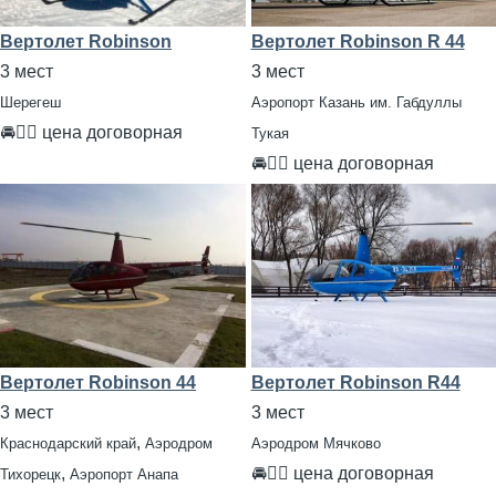
Вертолет Robinson
Вертолет Robinson R 44
3 мест
3 мест
Шерегеш
Аэропорт Казань им. Габдуллы
🚘👨‍✈ цена договорная
Тукая
🚘👨‍✈ цена договорная
Вертолет Robinson 44
Вертолет Robinson R44
3 мест
3 мест
,
Краснодарский край
Аэродром
Аэродром Мячково
,
🚘👨‍✈ цена договорная
Тихорецк
Аэропорт Анапа