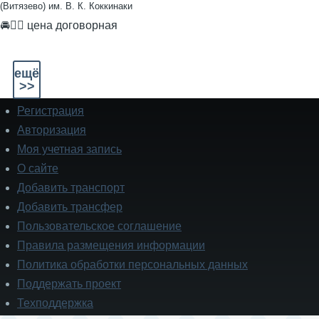
(Витязево) им. В. К. Коккинаки
🚘👨‍✈ цена договорная
ещё
>>
Регистрация
Подвал
Авторизация
Моя учетная запись
О сайте
Добавить транспорт
Добавить трансфер
Пользовательское соглашение
Правила размещения информации
Политика обработки персональных данных
Поддержать проект
Техподдержка