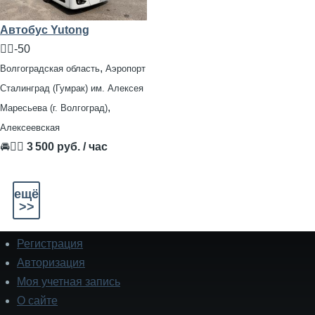
Автобус Yutong
🧍‍♂️-50
,
Волгоградская область
Аэропорт
Сталинград (Гумрак) им. Алексея
,
Маресьева (г. Волгоград)
Алексеевская
🚘👨‍✈
3 500 руб. / час
ещё
>>
Регистрация
Подвал
Авторизация
Моя учетная запись
О сайте