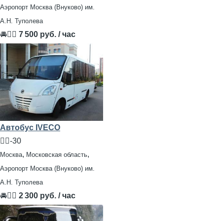
Аэропорт Москва (Внуково) им.
А.Н. Туполева
🚘👨‍✈
7 500 руб. / час
Автобус IVECO
🧍‍♂️-30
,
,
Москва
Московская область
Аэропорт Москва (Внуково) им.
А.Н. Туполева
🚘👨‍✈
2 300 руб. / час